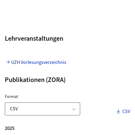
Lehrveranstaltungen
UZH Vorlesungsverzeichnis
Publikationen (ZORA)
ZORA Publikationsliste
für Download Link
Format
Downl
CSV
Download-Optionen
Publikationen
2025