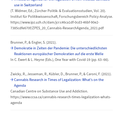
use in Switzerland
(T. Widmer, Ed.; Zürcher Politik- & Evaluationsstudien, Vol. 20).
Institut für Politikwissenschaft, Forschungsbereich Policy-Analyse.
https://www.ipz.uzh.ch/dam/jcr:c46ca1df-0cd3-46bf-90e2-
7385cdfe670f/ZPES_20_Cannabis-ResearchAgenda_2021.pdf
Brunner, P., & Engler, S. (2021).
Demokratie in Zeiten der Pandemie: Die unterschiedlichsten
Reaktionen europäischer Demokratien auf die erste Welle
In C. Ewert & L. Heyne (Eds.), One Year with Covid-19 (pp. 63–66).
Zwicky, R., Jesseman, R., Kübler, D., Brunner, P., & Caroni, F. (2021).
Cannabis Research in Times of Legalization: What’s on the
Agenda
Canadian Centre on Substance Use and Addiction.
https://www.ccsa.ca/cannabis-research-times-legalization-whats-
agenda