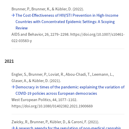
Brunner, P., Brunner, K., & Kübler, D. (2022).
The Cost-Effectiveness of HIV/STI Prevention in High-Income
Countries with Concentrated Epidemic Settings: A Scoping
Review
AIDS and Behavior, 26, 2279–2298. https://doi.org/10.1007/s10461-
022-03583-y
2021
Engler, S., Brunner, P., Loviat, R., Abou-Chadi, T., Leemann, L.,
Glaser, A., & Kübler, D. (2021).
Democracy in times of the pandemic: explaining the variation of
COVID-19 policies across European democracies
West European Politics, 44, 1077–1102.
https://doi.org/10.1080/01402382.2021.1900669
Zwicky, R., Brunner, P., Kübler, D., & Caroni, F. (2021).
A research agenda for the regulation of non-medical cannabis