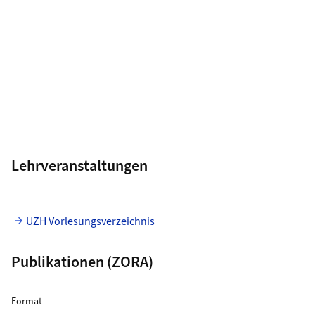
Lehrveranstaltungen
UZH Vorlesungsverzeichnis
Publikationen (ZORA)
ZORA Publikationsliste
für Download Link
Format